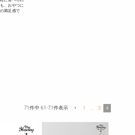
も、おやつに
の満足感で
71
件中
61
-
71
件表示
1
…
3
4