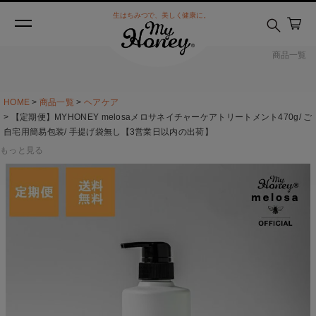
生はちみつで、美しく健康に。
商品一覧
HOME
商品一覧
ヘアケア
【定期便】MYHONEY melosaメロサネイチャーケアトリートメント470g/ ご
自宅用簡易包装/ 手提げ袋無し【3営業日以内の出荷】
もっと見る