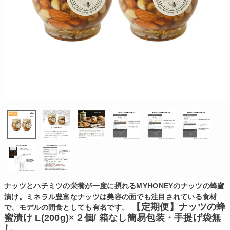
ナッツとハチミツの栄養が一度に摂れるMYHONEYのナッツの蜂蜜
漬け。ミネラル豊富なナッツは美容の面でも注目されている食材
【定期便】ナッツの蜂
で、モデルの間食としても有名です。
蜜漬け L(200g)×２個/ 箱なし簡易包装・手提げ袋無
し