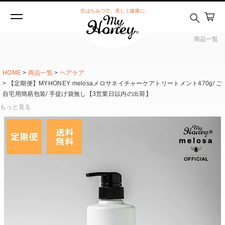
生はちみつで、美しく健康に。
商品一覧
HOME
商品一覧
ヘアケア
【定期便】MYHONEY melosaメロサネイチャーケアトリートメント470g/ ご
自宅用簡易包装/ 手提げ袋無し【3営業日以内の出荷】
もっと見る