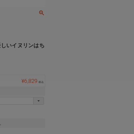
優しいイヌリンはち
¥
6,829
税込
。