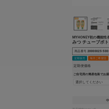
MYHONEY初の機能
みつ チューブボト
商品番号
20000025-500
定期販売
毎月ご希望日
定期便価格
ご自宅用の簡易包装でお