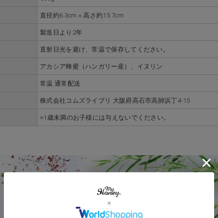
直径約6.3cm × 高さ約15.7cm
製造日より2年
直射日光を避け、常温で保存してください。
アカシア蜂蜜（ハンガリー産）、イヌリン
常温 通常配送
株式会社コムズライブリ 大阪府高石市高師浜丁4-15
※1歳未満のお子様には与えないでください。