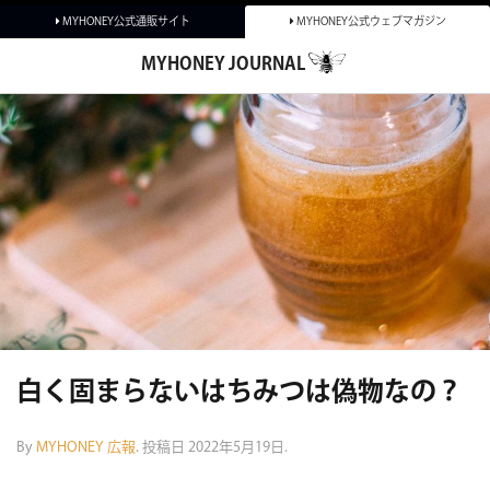
MYHONEY公式通販サイト
MYHONEY公式ウェブマガジン
MYHONEY JOURNAL
タグカテゴリーから探す
商品別
白く固まらないはちみつは偽物なの？
ブレス
THE HONEY OIL BLESS
MYHONEY KISS
By
MYHONEY 広報
.
投稿日
2022年5月19日
.