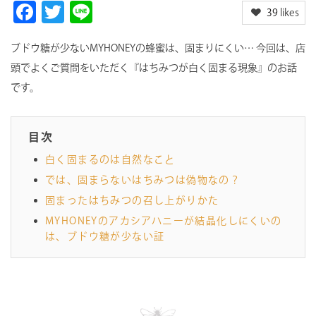
F
T
Li
39
likes
ac
w
n
e
itt
e
ブドウ糖が少ないMYHONEYの蜂蜜は、固まりにくい… 今回は、店
頭でよくご質問をいただく『はちみつが白く固まる現象』のお話
b
er
です。
o
o
目次
k
白く固まるのは自然なこと
では、固まらないはちみつは偽物なの？
固まったはちみつの召し上がりかた
MYHONEYのアカシアハニーが結晶化しにくいの
は、ブドウ糖が少ない証