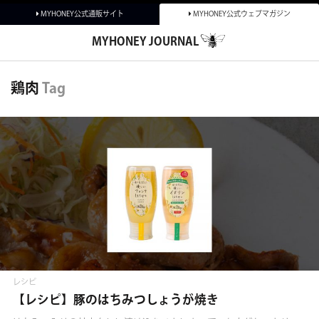
MYHONEY公式通販サイト
MYHONEY公式ウェブマガジン
MYHONEY JOURNAL
鶏肉
Tag
タグカテゴリーから探す
商品別
ブレス
THE HONEY OIL BLESS
MYHONEY KISS
レシピ
【レシピ】豚のはちみつしょうが焼き