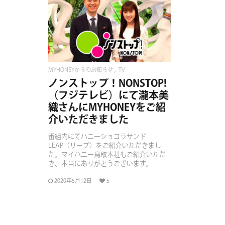
READ MORE
MYHONEYからのお知らせ
TV
ノンストップ！NONSTOP!
（フジテレビ）にて瀧本美
織さんにMYHONEYをご紹
介いただきました
番組内にてハニーショコラサンド
LEAP（リープ）をご紹介いただきまし
た。マイハニー鳥取本社もご紹介いただ
き、本当にありがとうございます。
2020年5月12日
5