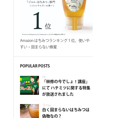
Amazon はちみつランキング１位。使いや
すい・固まらない蜂蜜
POPULAR POSTS
TV
「林修の今でしょ！講座」
にて ハチミツに関する特集
が放送されました
コラム
白く固まらないはちみつは
偽物なの？