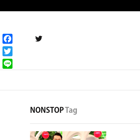
twitter
Facebook
Twitter
Primary
Line
Navigation
タグカテゴリーから探す
商品別
NONSTOP
Tag
ブレス
THE HONEY OIL BLESS
MYHONEY KISS