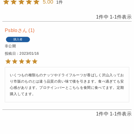
5.00
1
1
件中
1
-
1
件表示
Psblo
1
購入者
非公開
投稿日
2023/01/16
いくつもの種類ものナッツやドライフルーツが香ばしく沢山入ってお
り市販のものとは違う品質の良い味で後を引きます。食べ過ぎても安
心感があります。プロテインバーとこちらを食間に食べてます。定期
購入してます。
1
件中
1
-
1
件表示