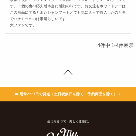
す。一個の食べ応え感本当に感動の味です。お友達もホワイトデーは
この商品にするとまたシャンプーもとても気に入って購入したのと事
でハチミツの力は素晴らしいです。

大ファンです。
4
件中
1
-
4
件表示
通常2〜3日で発送（土日祝祭日を除く・予約商品を除く）
生はちみつで、美しく健康に。