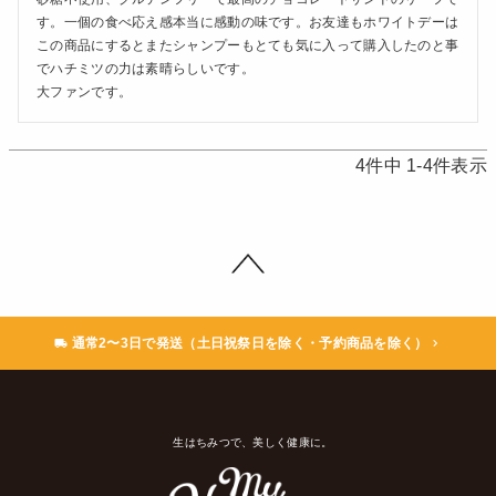
す。一個の食べ応え感本当に感動の味です。お友達もホワイトデーは
この商品にするとまたシャンプーもとても気に入って購入したのと事
でハチミツの力は素晴らしいです。

大ファンです。
4
件中
1
-
4
件表示
通常2〜3日で発送（土日祝祭日を除く・予約商品を除く）
生はちみつで、美しく健康に。