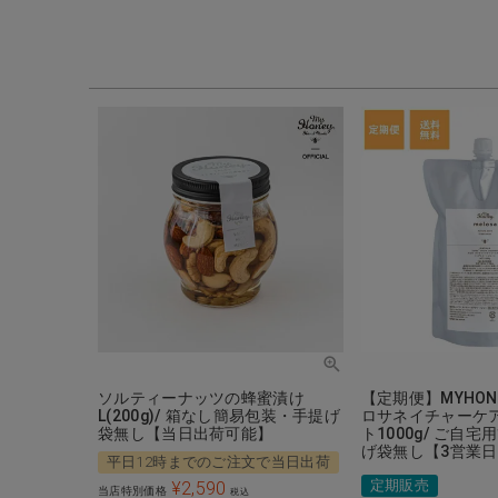
ソルティーナッツの蜂蜜漬け
【定期便】MYHONE
L(200g)/ 箱なし簡易包装・手提げ
ロサネイチャーケ
袋無し【当日出荷可能】
ト1000g/ ご自宅
げ袋無し【3営業
平日12時までのご注文で当日出荷
定期販売
¥
2,590
当店特別価格
税込