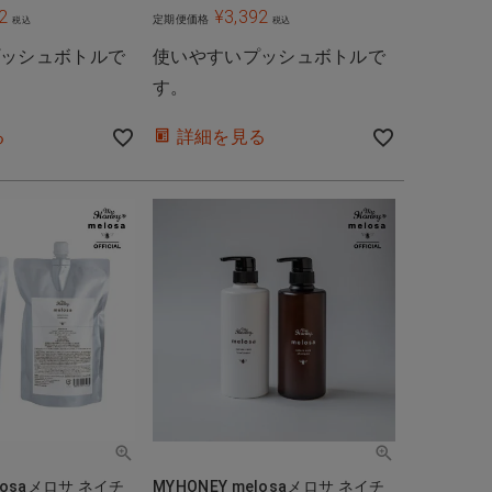
2
¥
3,392
定期便価格
税込
税込
プッシュボトルで
使いやすいプッシュボトルで
す。
る
詳細を見る
elosaメロサ ネイチ
MYHONEY melosaメロサ ネイチ