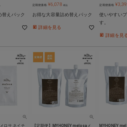
¥
6,078
¥
3,39
定期便価格
定期便価格
込
税込
め替えパック
お得な大容量詰め替えパック
使いやすい
す。
詳細を見る
詳細を見
【定期便】MYHONEY melosaメ
MYHONEY m
saメロサ ネイチ