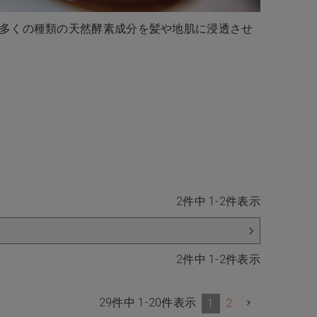
多くの種類の天然酵素成分を髪や地肌に浸透させ
2
件中
1
-
2
件表示
2
件中
1
-
2
件表示
29
件中
1
-
20
件表示
1
2