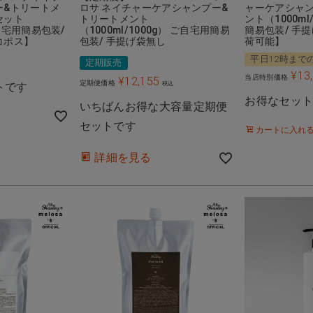
ロサ ネイチャーケアシャンプー&
ャーケアシャ
ー&トリートメ
トリートメント
ント（1000ml
セット
（1000ml/1000g） ご自宅用簡易
簡易包装/ 手
ご自宅用簡易包装/
包装/ 手提げ袋無し
荷可能】
コポス】
平日12時まで
定期販売
込
¥
13
当店特別価格
¥
12,155
定期便価格
税込
トです
お得なセッ
いちばんお得な大容量定期便
セットです
カートに入れ
詳細を見る