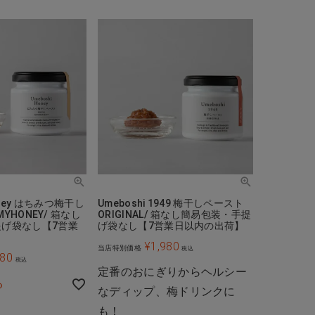
Honey はちみつ梅干し
Umeboshi 1949 梅干しペースト
MYHONEY/ 箱なし
ORIGINAL/ 箱なし簡易包装・手提
げ袋なし【7営業
げ袋なし【7営業日以内の出荷】
】
¥
1,980
当店特別価格
税込
380
税込
定番のおにぎりからヘルシー
る
なディップ、梅ドリンクに
も！