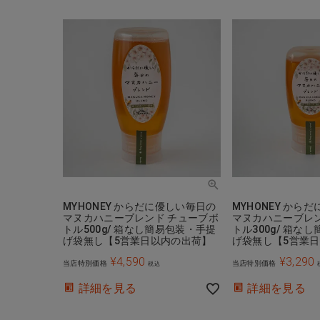
MYHONEY からだに優しい毎日の
MYHONEY から
マヌカハニーブレンド チューブボ
マヌカハニーブレン
トル500g/ 箱なし簡易包装・手提
トル300g/ 箱な
げ袋無し【5営業日以内の出荷】
げ袋無し【5営業
¥
4,590
¥
3,290
当店特別価格
当店特別価格
税込
詳細を見る
詳細を見る