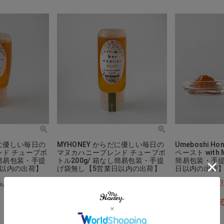
だに優しい毎日の
MYHONEY からだに優しい毎日の
Umeboshi 
ド チューブボ
マヌカハニーブレンド チューブボ
ペースト with 
し簡易包装・手提
トル200g/ 箱なし簡易包装・手提
簡易包装・手提
日以内の出荷】
げ袋無し【5営業日以内の出荷】
日以内の出荷
¥
2,480
¥
2,
当店特別価格
当店特別価格
税込
税込
詳細を見る
詳細を見