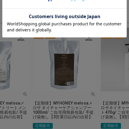
Y melosaメ
【定期便】MYHONEY melosaメ
【定期便】MYHO
アトリートメン
ロサ ネイチャーケアシャンプー
ロサネイチャ
用簡易包装/ 手提
1000ml/ ご自宅用簡易包装/ 手提
ト470g/ ご
日以内の出荷】
げ袋無し【3営業日以内の出荷】
げ袋無し【3営
定期販売
定期販売