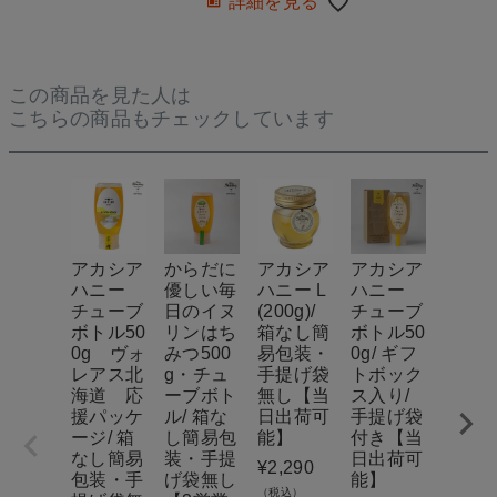
詳細を見る
この商品を見た人は
こちらの商品もチェックしています
アカシア
からだに
アカシア
アカシア
母の
ハニー
優しい毎
ハニー L
ハニー
フトM
チューブ
日のイヌ
(200g)/
チューブ
HONE
ボトル50
リンはち
箱なし簡
ボトル50
オリ
0g ヴォ
みつ500
易包装・
0g/ ギフ
ルパ
レアス北
g・チュ
手提げ袋
トボック
ージ
海道 応
ーブボト
無し【当
ス入り/
ト/ 手
援パッケ
ル/ 箱な
日出荷可
手提げ袋
げ箱
ージ/ 箱
し簡易包
能】
付き【当
日専
なし簡易
装・手提
日出荷可
ッピ
¥
2,290
包装・手
げ袋無し
能】
【3営
（税込）