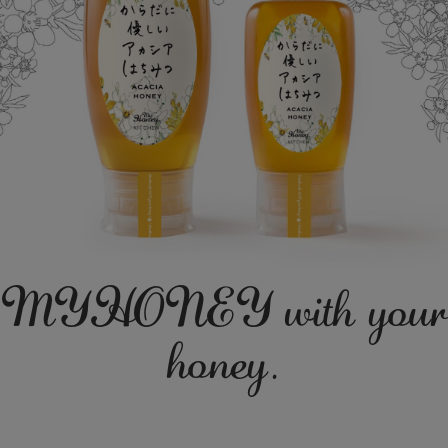
MYHONEY with your
honey.