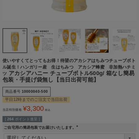
使いやすくてとってもお得！待望のアカシアはちみつチューブボト
ル誕生！ハンガリー産 生はちみつ アカシア蜂蜜 非加熱ハチミ
アカシアハニー チューブボトル500g/ 箱なし簡易
ツ
包装・手提げ袋無し【当日出荷可能】
商品番号
10000040-500
平日12時までのご注文で当日出荷
¥
3,300
当店特別価格
税込
[
264
ポイント進呈 ]
ご自宅用の簡易包装でお届けいたします。
(
必
須