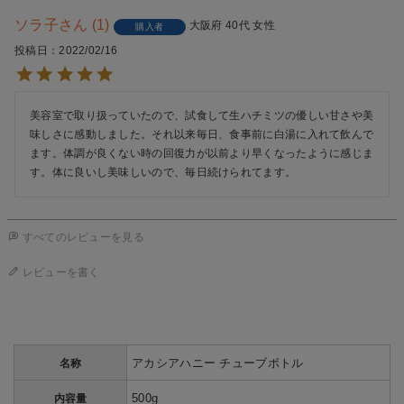
ソラ子
1
大阪府
40代
女性
購入者
投稿日
2022/02/16
美容室で取り扱っていたので、試食して生ハチミツの優しい甘さや美
味しさに感動しました。それ以来毎日、食事前に白湯に入れて飲んで
ます。体調が良くない時の回復力が以前より早くなったように感じま
す。体に良いし美味しいので、毎日続けられてます。
すべてのレビューを見る
レビューを書く
アカシアハニー チューブボトル
名称
500g
内容量