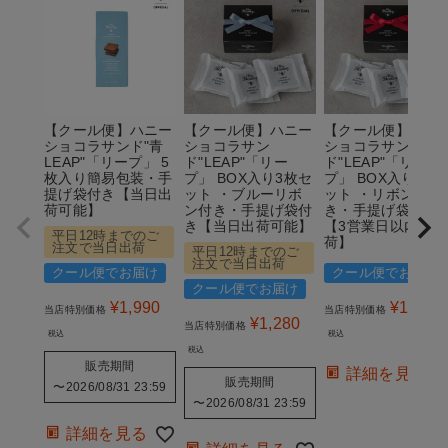
【クール便】ハニー
【クール便】ハニー
【クール便】ハニ
ショコラサンド"青
ショコラサン
ショコラサン
LEAP"「リープ」 5
ド"LEAP"「リー
ド"LEAP"「リー
枚入り簡易包装・手
プ」 BOX入り3枚セ
プ」 BOX入り3枚
提げ袋付き【当日出
ット ・ブルーリボ
ット ・リボン付
荷可能】
ン付き・手提げ袋付
き・手提げ袋付き
き【当日出荷可能】
【3営業日以内の出
平日12時までのご
荷】
注文で当日出荷
平日12時までのご
注文で当日出荷
クール便でお届け
クール便でお届け
クール便でお届け
¥
1,990
¥
1,280
当店特別価格
当店特別価格
¥
1,280
当店特別価格
税込
税込
税込
販売期間
詳細を見る
販売期間
〜
2026/08/31 23:59
〜
2026/08/31 23:59
詳細を見る