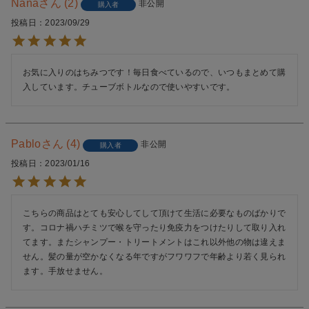
Nana
2
非公開
購入者
投稿日
2023/09/29
お気に入りのはちみつです！毎日食べているので、いつもまとめて購
入しています。チューブボトルなので使いやすいです。
Pablo
4
非公開
購入者
投稿日
2023/01/16
こちらの商品はとても安心してして頂けて生活に必要なものばかりで
す。コロナ禍ハチミツで喉を守ったり免疫力をつけたりして取り入れ
てます。またシャンプー・トリートメントはこれ以外他の物は違えま
せん。髪の量が空かなくなる年ですがフワワフで年齢より若く見られ
ます。手放せません。