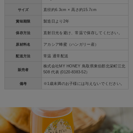
直径約6.3cm × 高さ約15.7cm
サイズ
製造日より2年
賞味期限
直射日光を避け、常温で保存してください。
保存方法
アカシア蜂蜜（ハンガリー産）
原材料名
常温 通常配送
配送方法
株式会社MY HONEY 鳥取県東伯郡北栄町江北
販売者
508 代表 (0120-8383-52）
※1歳未満のお子様には与えないでください。
備考