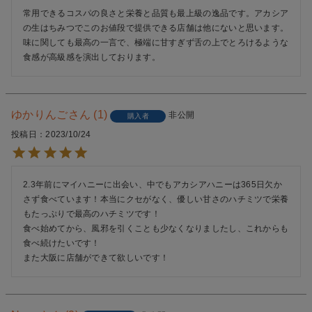
常用できるコスパの良さと栄養と品質も最上級の逸品です。アカシア
の生はちみつでこのお値段で提供できる店舗は他にないと思います。

味に関しても最高の一言で、極端に甘すぎず舌の上でとろけるような
食感が高級感を演出しております。
ゆかりんご
1
非公開
購入者
投稿日
2023/10/24
2.3年前にマイハニーに出会い、中でもアカシアハニーは365日欠か
さず食べています！本当にクセがなく、優しい甘さのハチミツで栄養
もたっぷりで最高のハチミツです！

食べ始めてから、風邪を引くことも少なくなりましたし、これからも
食べ続けたいです！

また大阪に店舗ができて欲しいです！