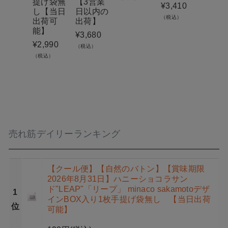
提げ袋無
【3営業
日以
¥
3,410
し【当日
日以内の
出荷
（税込）
出荷可
出荷】
¥
3,98
能】
¥
3,680
（税込）
¥
2,990
（税込）
（税込）
売れ筋デイリーランキング
【クール便】【自然のバトン】【賞味期限
2026年8月31日】ハニーショコラサン
ド"LEAP"「リープ」 minaco sakamotoデザ
1
インBOX入り1枚手提げ袋無し 【当日出荷
位
可能】