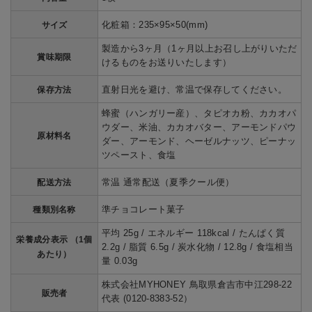
化粧箱：235×95×50(mm)
サイズ
製造から3ヶ月（1ヶ月以上お召し上がりいただ
賞味期限
けるものをお送りいたします）
直射日光を避け、常温で保存してください。
保存方法
蜂蜜（ハンガリー産）、タピオカ粉、カカオパ
ウダー、米油、カカオバター、アーモンドパウ
原材料名
ダー、アーモンド、ヘーゼルナッツ、ピーナッ
ツペースト、食塩
常温 通常配送（夏季クール便）
配送方法
準チョコレート菓子
種類別名称
平均 25g / エネルギー 118kcal / たんぱく質
栄養成分表示 （1個
2.2g / 脂質 6.5g / 炭水化物 / 12.8g / 食塩相当
あたり）
量 0.03g
株式会社MYHONEY 鳥取県倉吉市中江298-22
販売者
代表 (0120-8383-52）