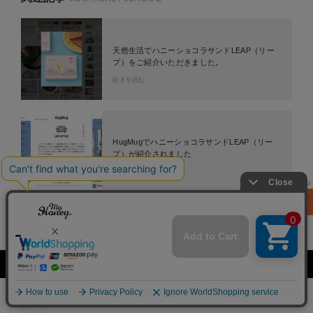
天然生活でハニーショコラサンドLEAP（リー
プ）をご紹介いただきました。
続きを読む
HugMugでハニーショコラサンドLEAP（リー
プ）が紹介されました
続きを読む
¥ 2,100
(税込)
カートに
入れる
『kiitos.』vol.29に掲載されました
続きを読む
ピックアップアイテム！
詳細
メニュー
商品一覧
HOME
カート
ランキング
8.7(金)更新