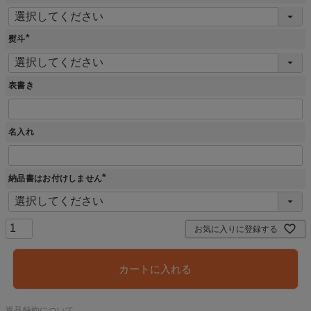
(
必
須
)
熨斗
(
必
須
)
表書き
名入れ
納品書はお付けしません
(
必
須
)
お気に入りに登録する
カートに入れる
返品特約について