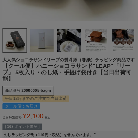
大人気ショコラサンドリープの熨斗紙（巻紙）ラッピング商品です
【クール便】ハニーショコラサンド"LEAP"「リー
プ」 5枚入り・のし紙・手提げ袋付き【当日出荷可
能】
商品番号
20000005-bag-n
平日12時までのご注文で当日出荷
クール便でお届け
¥
2,100
当店特別価格
税込
[
168
ポイント進呈 ]
のしラッピング代（110円・税込）を含んでいます。