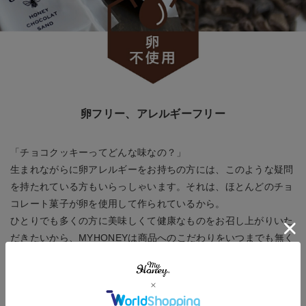
卵フリー、アレルギーフリー
「チョコクッキーってどんな味なの？」
生まれながらに卵アレルギーをお持ちの方には、このような疑問
を持たれている方もいらっしゃいます。それは、ほとんどのチョ
コレート菓子が卵を使用して作られているから。
ひとりでも多くの方に美味しくて健康なものをお召し上がりいた
だきたいから、MYHONEYは商品へのこだわりをいつまでも無く
しません。
「子供に初めてチョコを食べさせてあげられました。」「卵使っ
てるチョコクッキーよりも美味しいかも！」
このようなお喜びのお声がMYHONEYに寄せられるたび、間違い