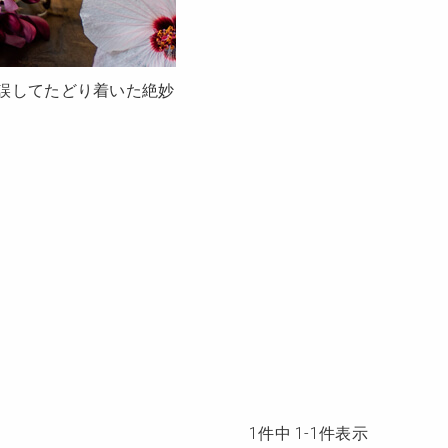
誤してたどり着いた絶妙
1
件中
1
-
1
件表示