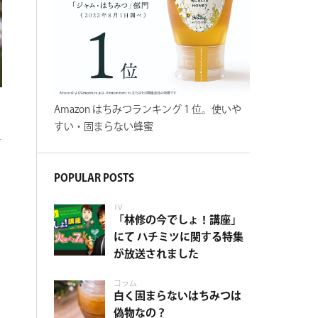
Amazon はちみつランキング１位。使いや
すい・固まらない蜂蜜
対
POPULAR POSTS
TV
「林修の今でしょ！講座」
にて ハチミツに関する特集
が放送されました
コラム
白く固まらないはちみつは
偽物なの？