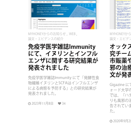
READ MORE
MYHONEYからのお知らせ
WEB
MYHONEY
論文・エビデンスの紹介
論文・エビデ
免疫学医学雑誌Immunity
オック
にて、イヌリンとインフル
究チー
エンザに関する研究結果が
市販薬
発表されました
邪の治
文が発
免疫学医学雑誌Immunity にて「発酵性食
物繊維イヌリンとSCFAはインフルエンザ
Gigazin
による病態を予防する」との研究結果が
ォード大学
発表されました。
では、『ハ
りも風邪の
2023年11月8日
34
告されてい
た。
2020年9月