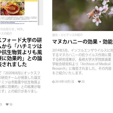
READ MORE
READ MORE
からのお知らせ
WEB
ンスの紹介
論文・エビデンスの紹介
スフォード大学の研
マヌカハニーの効果・効能
ムから「ハチミツは
2014年5月、インフルエンザウイルスに
や抗生物質よりも風
するマヌカハニーの抗ウイルス作用に関
療に効果的」との論
する研究成果が、長崎大学大学院医歯薬
表されました
学総合研究科より「Archives of Medical
Research」に報告されました。その内容
をご紹介いたします。
e にて「2020年8月にオックスフ
の研究チームが発表した論文
2019年10月1日
20
チミツは市販薬や抗生物質よ
治療に効果的』との結果が報
ます」との紹介がありまし
2日
36