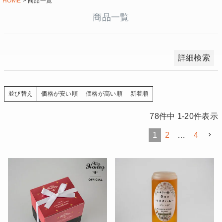
HOME
商品一覧
キーワードヒット順
商品一覧
検索
詳細検索
価格が安い順
価格が高い順
新着順
並び替え
78
件中
1
-
20
件表示
1
2
…
4