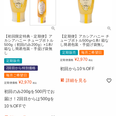
【初回限定特典・定期便】ア
【定期便】アカシアハニー チ
カシアハニー チューブボトル
ューブボトル500g×1本/ 箱な
500g（初回のみ200g）×1本/
し簡易包装・手提げ袋無し
箱なし簡易包装・手提げ袋無
定期販売
毎月ご希望日
し
¥
2,970
定期便価格
定期販売
税込
2回目から特別価格
初回から10％OFF
毎月ご希望日
詳細を見る
¥
2,970
定期便価格
税込
初回のみ200gを500円でお
届け！2回目からは500gを
10％OFFで