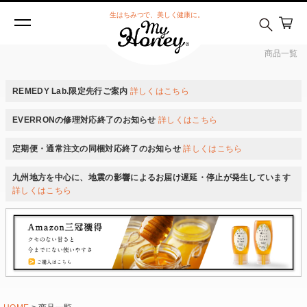
在庫なし商品
生はちみつで、美しく健康に。
在庫なし商品を表示しない
商品一覧
商品番号/JANコード
REMEDY Lab.限定先行ご案内
詳しくはこちら
EVERRONの修理対応終了のお知らせ
詳しくはこちら
予約商品
予約商品のみを表示
定期便・通常注文の同梱対応終了のお知らせ
詳しくはこちら
九州地方を中心に、地震の影響によるお届け遅延・停止が発生しています
並び順
詳しくはこちら
新着順
登録順
価格が安い順
価格が高い順
優先度順
レビュー順