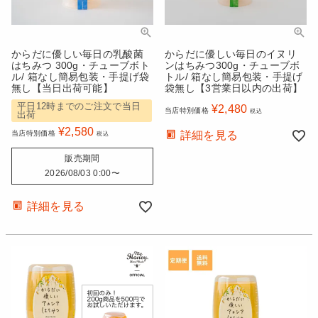
からだに優しい毎日の乳酸菌
からだに優しい毎日のイヌリ
はちみつ 300g・チューブボト
ンはちみつ300g・チューブボ
ル/ 箱なし簡易包装・手提げ袋
トル/ 箱なし簡易包装・手提げ
無し【当日出荷可能】
袋無し【3営業日以内の出荷】
平日12時までのご注文で当日
¥
2,480
当店特別価格
税込
出荷
¥
2,580
当店特別価格
詳細を見る
税込
販売期間
2026/08/03 0:00
〜
詳細を見る