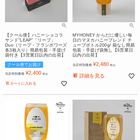
【クール便】ハニーショコラ
MYHONEY からだに優しい毎
サンド"LEAP"「リープ」
日のマヌカハニーブレンド チ
Duo（リープ・フランボワーズ
ューブボトル200g/ 箱なし簡易
各3枚入り）簡易包装・手提げ
包装・手提げ袋無し【5営業日
袋付き【3営業日以内の出荷】
以内の出荷】
¥
2,480
クール便でお届け
当店特別価格
税込
¥
2,400
当店特別価格
税込
詳細を見る
カートに入れる