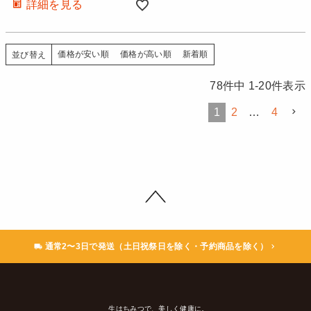
詳細を見る
価格が安い順
価格が高い順
新着順
並び替え
78
件中
1
-
20
件表示
1
2
…
4
通常2〜3日で発送（土日祝祭日を除く・予約商品を除く）
生はちみつで、美しく健康に。