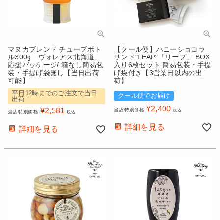
マヌカブレンド チューブボト
【クール便】ハニーショコラ
ル300g ヴォレアス北海道
サンド"LEAP"「リープ」 BOX
応援パッケージ/ 箱なし簡易包
入り6枚セット 簡易包装・手提
装・手提げ袋無し【当日出荷
げ袋付き【3営業日以内の出
可能】
荷】
平日12時までのご注文で当日
クール便でお届け
出荷
¥
2,400
¥
2,581
当店特別価格
税込
当店特別価格
税込
詳細を見る
詳細を見る