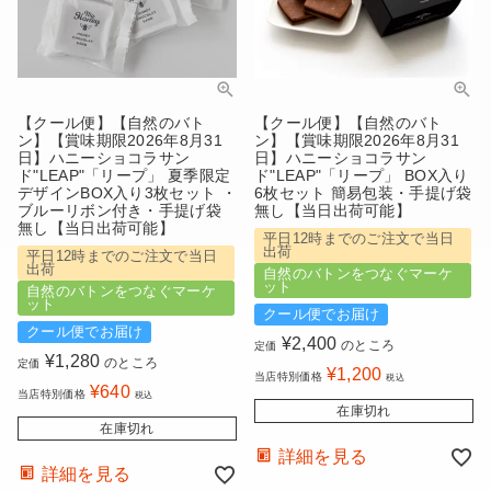
【クール便】【自然のバト
【クール便】【自然のバト
ン】【賞味期限2026年8月31
ン】【賞味期限2026年8月31
日】ハニーショコラサン
日】ハニーショコラサン
ド"LEAP"「リープ」 夏季限定
ド"LEAP"「リープ」 BOX入り
デザインBOX入り3枚セット ・
6枚セット 簡易包装・手提げ袋
ブルーリボン付き・手提げ袋
無し【当日出荷可能】
無し【当日出荷可能】
平日12時までのご注文で当日
出荷
平日12時までのご注文で当日
出荷
自然のバトンをつなぐマーケ
ット
自然のバトンをつなぐマーケ
ット
クール便でお届け
クール便でお届け
¥
2,400
のところ
定価
¥
1,280
のところ
定価
¥
1,200
当店特別価格
税込
¥
640
当店特別価格
税込
在庫切れ
在庫切れ
詳細を見る
詳細を見る