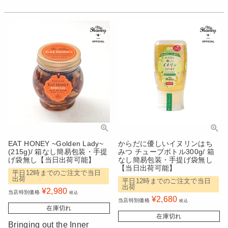
EAT HONEY ~Golden Lady~
からだに優しいイヌリンはち
(215g)/ 箱なし簡易包装・手提
みつ チューブボトル300g/ 箱
げ袋無し【当日出荷可能】
なし簡易包装・手提げ袋無し
【当日出荷可能】
平日12時までのご注文で当日
出荷
平日12時までのご注文で当日
出荷
¥
2,980
当店特別価格
税込
¥
2,680
当店特別価格
税込
在庫切れ
在庫切れ
Bringing out the Inner