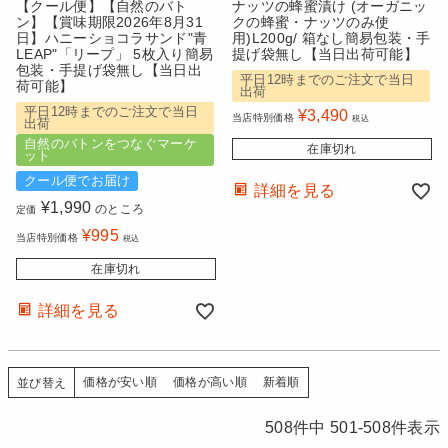
【クール便】【自然のバト
ナッツの蜂蜜漬け (オーガニッ
ン】【賞味期限2026年8月31
クの蜂蜜・ナッツのみ使
日】ハニーショコラサンド"青
用)L200g/ 箱なし簡易包装・手
LEAP"「リープ」 5枚入り簡易
提げ袋無し【当日出荷可能】
包装・手提げ袋無し【当日出
平日12時までのご注文で当日
荷可能】
出荷
平日12時までのご注文で当日
¥
3,490
当店特別価格
税込
出荷
自然のバトンをつなぐマーケ
在庫切れ
ット
クール便でお届け
詳細を見る
¥
1,990
のところ
定価
¥
995
当店特別価格
税込
在庫切れ
詳細を見る
価格が安い順
価格が高い順
新着順
並び替え
508
件中
501
-
508
件表示