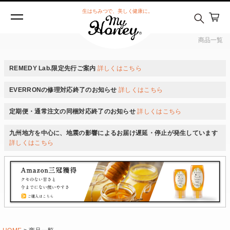
在庫なし商品
生はちみつで、美しく健康に。
在庫なし商品を表示しない
商品一覧
商品番号/JANコード
REMEDY Lab.限定先行ご案内
詳しくはこちら
EVERRONの修理対応終了のお知らせ
詳しくはこちら
予約商品
予約商品のみを表示
定期便・通常注文の同梱対応終了のお知らせ
詳しくはこちら
九州地方を中心に、地震の影響によるお届け遅延・停止が発生しています
並び順
詳しくはこちら
新着順
登録順
価格が安い順
価格が高い順
優先度順
レビュー順