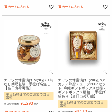
カートに入れる
カートに入れる
ナッツの蜂蜜漬け M(90g）/ 箱
ナッツの蜂蜜漬けL(200g)&ア
なし簡易包装・手提げ袋無し
カシア蜂蜜チューブ300gセッ
【当日出荷可能】
ト/ 麻紐ギフトボックス仕様 /
ギフトボックス梱包 ・手提げ
平日12時までのご注文で当日
袋あり【当日出荷可能】
出荷
平日12時までのご注文で当日
¥
1,290
当店特別価格
税込
出荷
¥
4,510
当店特別価格