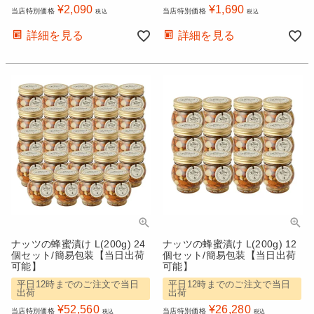
¥
2,090
¥
1,690
当店特別価格
当店特別価格
税込
税込
詳細を見る
詳細を見る
ナッツの蜂蜜漬け L(200g) 24
ナッツの蜂蜜漬け L(200g) 12
個セット/簡易包装【当日出荷
個セット/簡易包装【当日出荷
可能】
可能】
平日12時までのご注文で当日
平日12時までのご注文で当日
出荷
出荷
¥
52,560
¥
26,280
当店特別価格
当店特別価格
税込
税込