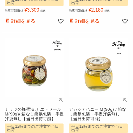
出荷
出荷
¥
3,300
¥
2,180
当店特別価格
当店特別価格
税込
税込
詳細を見る
詳細を見る
ナッツの蜂蜜漬け エトワール
アカシアハニー M(90g) / 箱な
M(90g)/ 箱なし簡易包装・手提
し簡易包装・手提げ袋無し
げ袋無し【当日出荷可能】
【当日出荷可能】
平日12時までのご注文で当日
平日12時までのご注文で当日
出荷
出荷