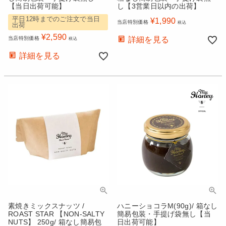
【当日出荷可能】
し【3営業日以内の出荷】
平日12時までのご注文で当日
¥
1,990
当店特別価格
税込
出荷
¥
2,590
当店特別価格
詳細を見る
税込
詳細を見る
素焼きミックスナッツ /
ハニーショコラM(90g)/ 箱なし
ROAST STAR 【NON-SALTY
簡易包装・手提げ袋無し【当
NUTS】 250g/ 箱なし簡易包
日出荷可能】