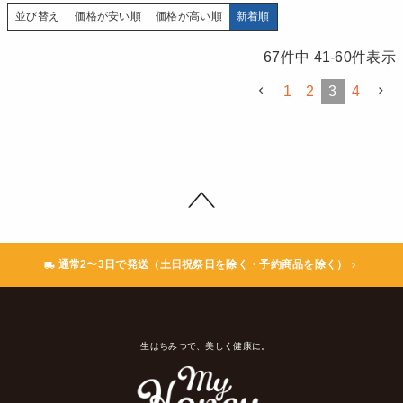
価格が安い順
価格が高い順
新着順
並び替え
67
件中
41
-
60
件表示
1
2
3
4
通常2〜3日で発送（土日祝祭日を除く・予約商品を除く）
生はちみつで、美しく健康に。