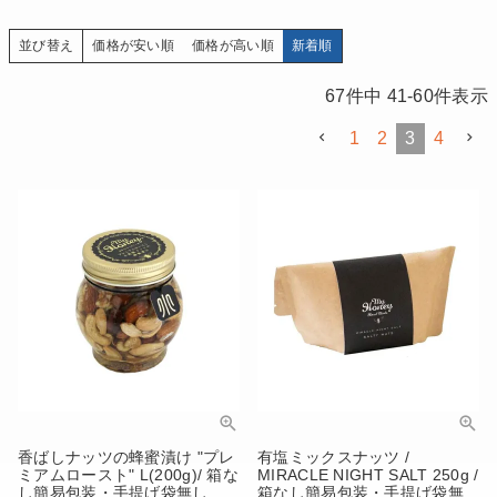
価格が安い順
価格が高い順
新着順
並び替え
67
件中
41
-
60
件表示
1
2
3
4
香ばしナッツの蜂蜜漬け "プレ
有塩ミックスナッツ /
ミアムロースト" L(200g)/ 箱な
MIRACLE NIGHT SALT 250g /
し簡易包装・手提げ袋無し
箱なし簡易包装・手提げ袋無