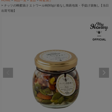
HOME
商品一覧
食品
蜂蜜漬け
ナッツの蜂蜜漬け エトワールM(90g)/ 箱なし簡易包装・手提げ袋無し【当日
出荷可能】