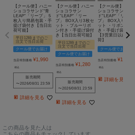
【クール便】ハニー
【クール便】ハニー
【クール便】ハニ
ショコラサンド"青
ショコラサン
ショコラサン
LEAP"「リープ」 5
ド"LEAP"「リー
ド"LEAP"「リー
枚入り簡易包装・手
プ」 BOX入り3枚セ
プ」 BOX入り3枚
提げ袋付き【当日出
ット ・ブルーリボ
ット ・リボン付
荷可能】
ン付き・手提げ袋付
き・手提げ袋付き
き【当日出荷可能】
【3営業日以内の出
平日12時までのご
荷】
注文で当日出荷
平日12時までのご
注文で当日出荷
クール便でお届け
クール便でお届け
クール便でお届け
¥
1,990
¥
1,280
当店特別価格
当店特別価格
¥
1,280
当店特別価格
税込
税込
税込
販売期間
詳細を見る
販売期間
〜
2026/08/31 23:59
〜
2026/08/31 23:59
詳細を見る
詳細を見る
この商品を見た人は
こちらの商品もチェックしています