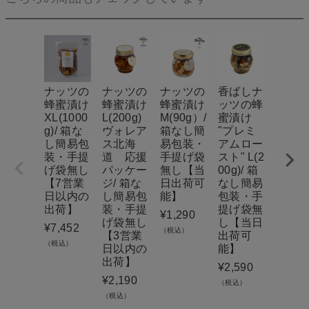
ナッツの
ナッツの
ナッツの
香ばしナ
ピー
蜂蜜漬け
蜂蜜漬け
蜂蜜漬け
ッツの蜂
ツハ
XL(1000
L(200g)
M(90g）/
蜜漬け
チュ
g)/ 箱な
ヴォレア
箱なし簡
"プレミ
ボトル
し簡易包
ス北海
易包装・
アムロー
0g / 
装・手提
道 応援
手提げ袋
スト" L(2
し簡
げ袋無し
パッケー
無し【当
00g)/ 箱
装・
【7営業
ジ/ 箱な
日出荷可
なし簡易
げ袋
日以内の
し簡易包
能】
包装・手
【当
出荷】
装・手提
提げ袋無
荷可
¥
1,290
げ袋無し
し【当日
¥
7,452
¥
2,38
（税込）
【3営業
出荷可
（税込）
（税込）
日以内の
能】
出荷】
¥
2,590
¥
2,190
（税込）
（税込）