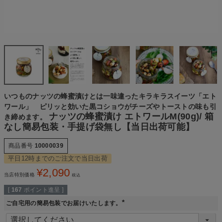
いつものナッツの蜂蜜漬けとは一味違ったキラキラスイーツ「エト
ワール」 ピリッと効いた黒コショウがチーズやトーストの味も引
ナッツの蜂蜜漬け エトワールM(90g)/ 箱
き締めます。
なし簡易包装・手提げ袋無し【当日出荷可能】
商品番号
10000039
平日12時までのご注文で当日出荷
¥
2,090
当店特別価格
税込
[
167
ポイント進呈 ]
ご自宅用の簡易包装でお届けいたします。
(
必
須