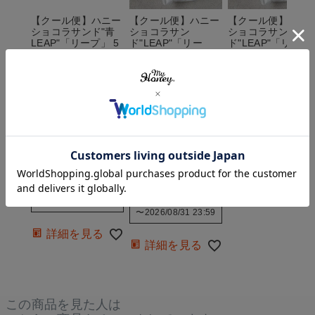
【クール便】ハニー
【クール便】ハニー
【クール便】ハニ
ショコラサンド"青
ショコラサン
ショコラサン
LEAP"「リープ」 5
ド"LEAP"「リー
ド"LEAP"「リー
枚入り簡易包装・手
プ」 BOX入り3枚セ
プ」 BOX入り3枚
提げ袋付き【当日出
ット ・ブルーリボ
ット ・リボン付
荷可能】
ン付き・手提げ袋付
き・手提げ袋付き
き【当日出荷可能】
【3営業日以内の出
平日12時までのご
荷】
注文で当日出荷
平日12時までのご
注文で当日出荷
クール便でお届け
クール便でお届け
クール便でお届け
¥
1,990
¥
1,280
当店特別価格
当店特別価格
¥
1,280
当店特別価格
税込
税込
税込
販売期間
詳細を見る
販売期間
〜
2026/08/31 23:59
〜
2026/08/31 23:59
詳細を見る
詳細を見る
この商品を見た人は