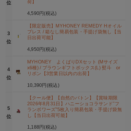
荷】
位
4,590円
(税込)
【限定販売】MYHONEY REMEDY Hオイル
ブレス / 箱なし簡易包装・手提げ袋無し【当
3
日出荷可能】
位
4,950円
(税込)
MYHONEY よくばりDXセット (Mサイズ
x6種) / ブラウンギフトボックス(L) 熨斗 or
4
リボン【3営業日以内の出荷】
位
10,390円
(税込)
【クール便】【自然のバトン】【賞味期限
2026年8月31日】ハニーショコラサンド"フ
5
ランボワーズ”5枚入り簡易包装・手提げ袋無
し【当日出荷可能】
位
1,188円
(税込)