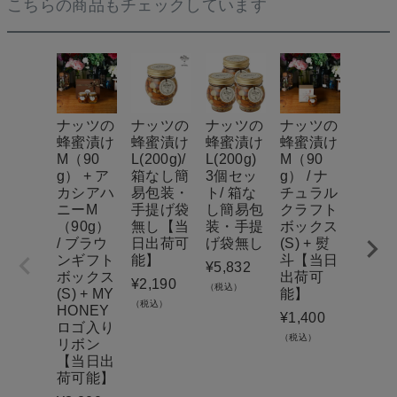
こちらの商品もチェックしています
ナッツの
ナッツの
ナッツの
ナッツの
アカ
蜂蜜漬け
蜂蜜漬け
蜂蜜漬け
蜂蜜漬け
ハニー
M（90
L(200g)/
L(200g)
M（90
(200g
g） + ア
箱なし簡
3個セッ
g） / ナ
個
カシアハ
易包装・
ト/ 箱な
チュラル
¥
4,53
ニーM
手提げ袋
し簡易包
クラフト
（税込）
（90g）
無し【当
装・手提
ボックス
/ ブラウ
日出荷可
げ袋無し
(S) + 熨
ンギフト
能】
斗【当日
¥
5,832
ボックス
出荷可
¥
2,190
（税込）
(S) + MY
能】
（税込）
HONEY
¥
1,400
ロゴ入り
（税込）
リボン
【当日出
荷可能】