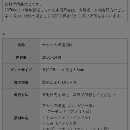
飲料専門展示会です。
1976年より毎年開催している本展示会は、出展者・来場者双方のビジ
ネス拡大に絶好の場として毎回関係各位から高い評価を得ています。
>
ナッツの蜂蜜漬け
名称
200g×24個
内容量
直径7.5cm × 高さ8.5cm
ビンのサイズ
製造日より1年6ヶ月
賞味期限
直射日光を避け、常温で保存してください。
保存方法
アカシア蜂蜜（ハンガリー産）
アーモンド（アメリカ産）
カシューナッツ（インド産）
原材料名
くるみ（アメリカ産）
マカダミアナッツ（オーストラリア産）