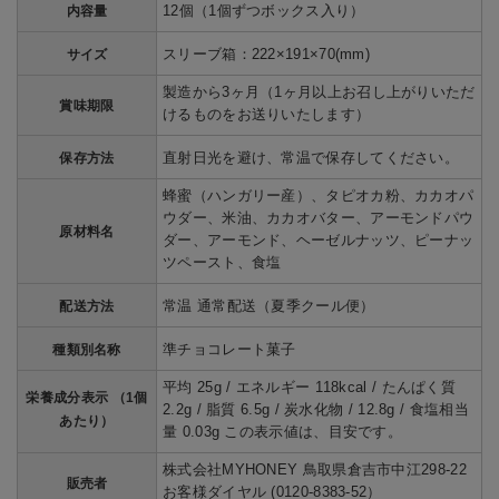
12個（1個ずつボックス入り）
内容量
スリーブ箱：222×191×70(mm)
サイズ
製造から3ヶ月（1ヶ月以上お召し上がりいただ
賞味期限
けるものをお送りいたします）
直射日光を避け、常温で保存してください。
保存方法
蜂蜜（ハンガリー産）、タピオカ粉、カカオパ
ウダー、米油、カカオバター、アーモンドパウ
原材料名
ダー、アーモンド、ヘーゼルナッツ、ピーナッ
ツペースト、食塩
常温 通常配送（夏季クール便）
配送方法
準チョコレート菓子
種類別名称
平均 25g / エネルギー 118kcal / たんぱく質
栄養成分表示 （1個
2.2g / 脂質 6.5g / 炭水化物 / 12.8g / 食塩相当
あたり）
量 0.03g この表示値は、目安です。
株式会社MYHONEY 鳥取県倉吉市中江298-22
販売者
お客様ダイヤル (0120-8383-52）