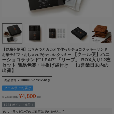
【砂糖不使用】はちみつとカカオで作ったチョコクッキーサンド
【クール便】ハニ
お菓子ギフトおしゃれでかわいいクッキー
ーショコラサンド"LEAP"「リープ」 BOX入り12枚
セット 簡易包装・手提げ袋付き 【3営業日以内の
出荷】
商品番号
20000005-box12-bag
クール便でお届け
¥
4,800
当店特別価格
税込
[
384
ポイント進呈 ]
のし・ラッピングのご対応はできません。