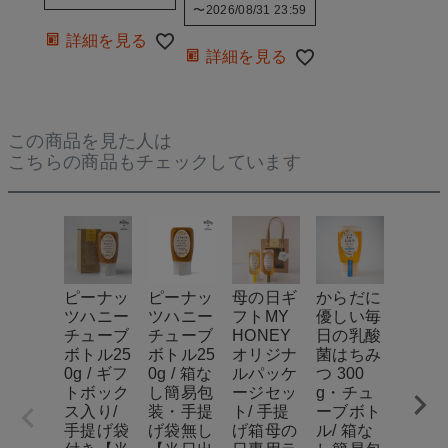
〜
2026/08/31 23:59
詳細を見る
詳細を見る
この商品を見た人は
こちらの商品もチェックしています
ピーナッ
ピーナッ
母の日ギ
からだに
ピー
ツハニー
ツハニー
フトMY
優しい毎
ツハ
チューブ
チューブ
HONEY
日の乳酸
チュ
ボトル25
ボトル25
オリジナ
菌はちみ
ボトル
0g / ギフ
0g / 箱な
ルパッケ
つ 300
0g / 
トボック
し簡易包
ージセッ
g・チュ
トボ
ス入り/
装・手提
ト/ 手提
ーブボト
ス入り
手提げ袋
げ袋無し
げ箱母の
ル/ 箱な
手提