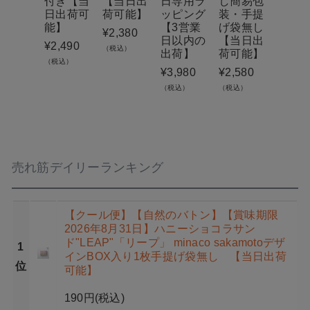
付き【当
【当日出
日専用ラ
し簡易包
付き
日出荷可
荷可能】
ッピング
装・手提
日出
能】
【3営業
げ袋無し
能】
¥
2,380
日以内の
【当日出
¥
2,490
¥
2,99
（税込）
出荷】
荷可能】
（税込）
（税込）
¥
3,980
¥
2,580
（税込）
（税込）
売れ筋デイリーランキング
【クール便】【自然のバトン】【賞味期限
2026年8月31日】ハニーショコラサン
ド"LEAP"「リープ」 minaco sakamotoデザ
1
インBOX入り1枚手提げ袋無し 【当日出荷
位
可能】
190円
(税込)