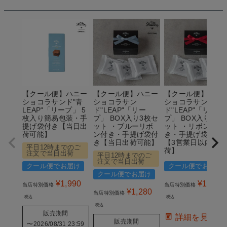
【クール便】ハニー
【クール便】ハニー
【クール便】ハニ
ショコラサンド"青
ショコラサン
ショコラサン
LEAP"「リープ」 5
ド"LEAP"「リー
ド"LEAP"「リー
枚入り簡易包装・手
プ」 BOX入り3枚セ
プ」 BOX入り3枚
提げ袋付き【当日出
ット ・ブルーリボ
ット ・リボン付
荷可能】
ン付き・手提げ袋付
き・手提げ袋付き
き【当日出荷可能】
【3営業日以内の出
平日12時までのご
荷】
注文で当日出荷
平日12時までのご
注文で当日出荷
クール便でお届け
クール便でお届け
クール便でお届け
¥
1,990
¥
1,280
当店特別価格
当店特別価格
¥
1,280
当店特別価格
税込
税込
税込
販売期間
詳細を見る
販売期間
〜
2026/08/31 23:59