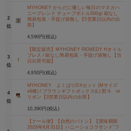
MYHONEY からだに優しい毎日のマヌカハ
ニーブレンド チューブボトル500g/ 箱なし
2
簡易包装・手提げ袋無し【5営業日以内の出
荷】
位
4,590円
(税込)
【限定販売】MYHONEY REMEDY Hオイル
ブレス / 箱なし簡易包装・手提げ袋無し【当
3
日出荷可能】
位
4,950円
(税込)
MYHONEY よくばりDXセット (Mサイズ
x6種) / ブラウンギフトボックス(L) 熨斗 or
4
リボン【3営業日以内の出荷】
位
10,390円
(税込)
【クール便】【自然のバトン】【賞味期限
2026年8月31日】ハニーショコラサンド"フ