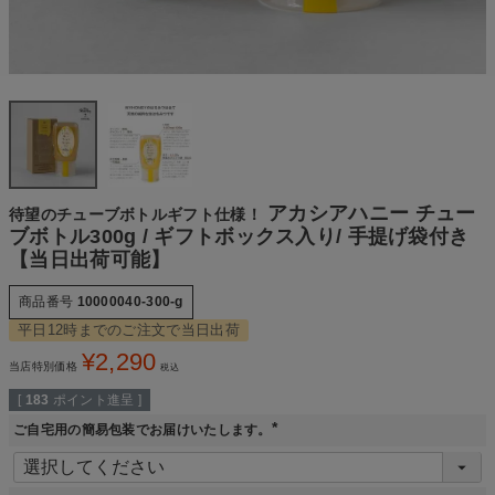
アカシアハニー チュー
待望のチューブボトルギフト仕様！
ブボトル300g / ギフトボックス入り/ 手提げ袋付き
【当日出荷可能】
商品番号
10000040-300-g
平日12時までのご注文で当日出荷
¥
2,290
当店特別価格
税込
[
183
ポイント進呈 ]
ご自宅用の簡易包装でお届けいたします。
(
必
須
)