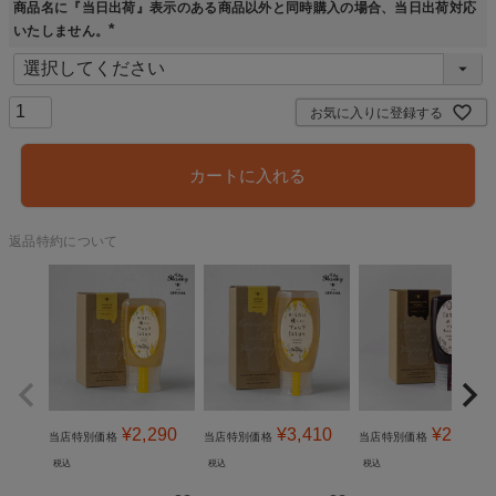
商品名に『当日出荷』表示のある商品以外と同時購入の場合、当日出荷対応
いたしません。
(
必
須
)
お気に入りに登録する
カートに入れる
返品特約について
¥
2,290
¥
3,410
¥
2,490
当店特別価格
当店特別価格
当店特別価格
税込
税込
税込