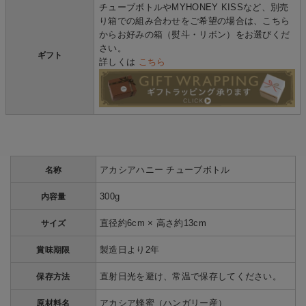
チューブボトルやMYHONEY KISSなど、別売
り箱での組み合わせをご希望の場合は、こちら
からお好みの箱（熨斗・リボン）をお選びくだ
さい。
ギフト
詳しくは
こちら
アカシアハニー チューブボトル
名称
300g
内容量
直径約6cm × 高さ約13cm
サイズ
製造日より2年
賞味期限
直射日光を避け、常温で保存してください。
保存方法
アカシア蜂蜜（ハンガリー産）
原材料名