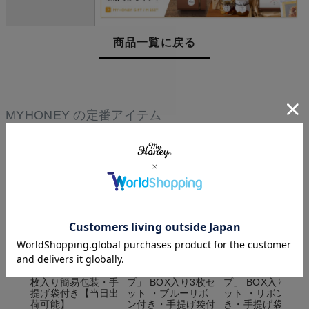
商品一覧に戻る
MYHONEY の定番アイテム
【クール便】ハニー
【クール便】ハニー
【クール便】ハニ
ショコラサンド"青
ショコラサン
ショコラサン
LEAP"「リープ」 5
ド"LEAP"「リー
ド"LEAP"「リー
枚入り簡易包装・手
プ」 BOX入り3枚セ
プ」 BOX入り3枚
提げ袋付き【当日出
ット ・ブルーリボ
ット ・リボン付
荷可能】
ン付き・手提げ袋付
き・手提げ袋付き