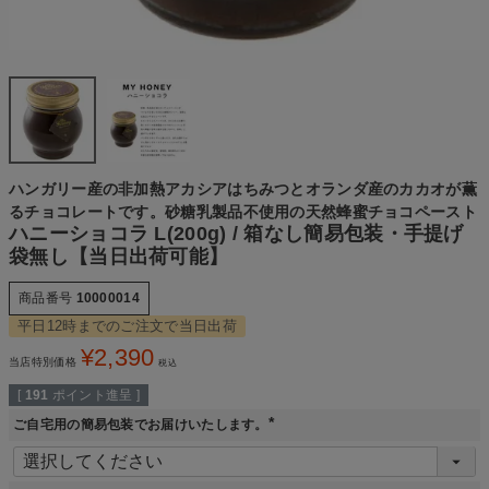
ハンガリー産の非加熱アカシアはちみつとオランダ産のカカオが薫
るチョコレートです。砂糖乳製品不使用の天然蜂蜜チョコペースト
ハニーショコラ L(200g) / 箱なし簡易包装・手提げ
袋無し【当日出荷可能】
商品番号
10000014
平日12時までのご注文で当日出荷
¥
2,390
当店特別価格
税込
[
191
ポイント進呈 ]
ご自宅用の簡易包装でお届けいたします。
(
必
須
)