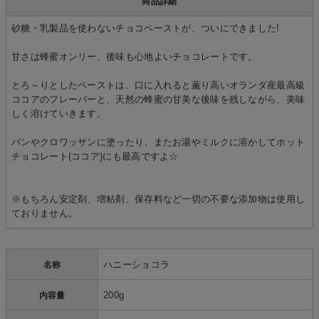
商品詳細
砂糖・乳製品を使わないチョコペーストが、ついにできました!
甘さは蜂蜜オンリー、後味も心地よいチョコレートです。
とろ～りとしたペーストは、口に入れると薫り高いオランダ産最高級
ココアのフレーバーと、天然の蜂蜜の甘美な後味を残しながら、美味
しく溶けていきます。
パンやクロワッサンに塗ったり、またお湯やミルクに溶かしてホット
チョコレート(ココア)にも最高ですよ☆
※もちろん安定剤、増粘剤、保存料など一切の不要な添加物は使用し
ておりません。
ハニーショコラ
名称
200g
内容量