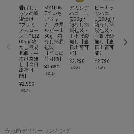
香ばしナ
MYHON
アカシア
ピーナッ
ハニ
ッツの蜂
EY いち
ハニー L
ツハニー
ョコラ
蜜漬け
ごジャ
(200g)/
L(200g) /
（90
"プレミ
ム 摩周
箱なし簡
箱なし簡
有機
アムロー
ルビー 1
易包装・
易包装・
シア
スト" L(2
50g 箱
手提げ袋
手提げ袋
みつ
00g)/ 箱
なし簡易
無し【当
無し【当
ーガ
なし簡易
包装
日出荷可
日出荷可
クカ
包装・手
【当日出
能】
能】
パウ
提げ袋無
荷可能】
使用） 
¥
2,290
¥
2,790
し【当日
箱な
¥
1,680
（税込）
（税込）
出荷可
易包
（税込）
能】
手提
無し
¥
2,590
日出
（税込）
能】
¥
2,29
（税込）
売れ筋デイリーランキング