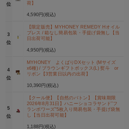
荷】
位
4,590円
(税込)
【限定販売】MYHONEY REMEDY Hオイル
ブレス / 箱なし簡易包装・手提げ袋無し【当
3
日出荷可能】
位
4,950円
(税込)
MYHONEY よくばりDXセット (Mサイズ
x6種) / ブラウンギフトボックス(L) 熨斗 or
4
リボン【3営業日以内の出荷】
位
10,390円
(税込)
【クール便】【自然のバトン】【賞味期限
2026年8月31日】ハニーショコラサンド"フ
5
ランボワーズ”5枚入り簡易包装・手提げ袋無
し【当日出荷可能】
位
1,188円
(税込)