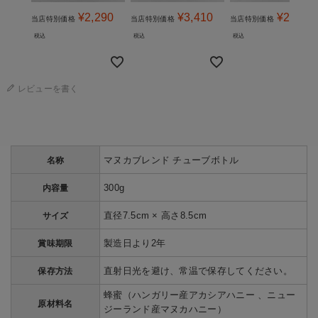
¥
2,290
¥
3,410
¥
2,490
当店特別価格
当店特別価格
当店特別価格
税込
税込
税込
レビューを書く
マヌカブレンド チューブボトル
名称
300g
内容量
直径7.5cm × 高さ8.5cm
サイズ
製造日より2年
賞味期限
直射日光を避け、常温で保存してください。
保存方法
蜂蜜（ハンガリー産アカシアハニー 、ニュー
原材料名
ジーランド産マヌカハニー）