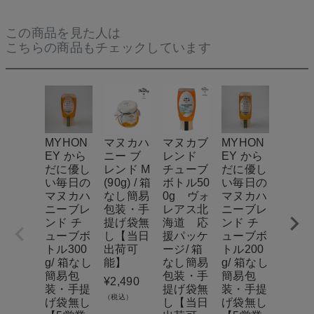
この商品を見た人は
こちらの商品もチェックしています
MYHON
マヌカハ
マヌカブ
MYHON
ナッ
EY から
ニー ブ
レンド
EY から
蜂蜜
だに優し
レンド M
チューブ
だに優し
M（9
い毎日の
(90g) / 箱
ボトル50
い毎日の
g）× 2
マヌカハ
なし簡易
0g ヴォ
マヌカハ
ナチ
ニーブレ
包装・手
レアス北
ニーブレ
ルク
ンド チ
提げ袋無
海道 応
ンド チ
トボ
ューブボ
し【当日
援パッケ
ューブボ
ス(M) 
トル300
出荷可
ージ/ 箱
トル200
麻紐
g/ 箱なし
能】
なし簡易
g/ 箱なし
ン【
簡易包
包装・手
簡易包
出荷
¥
2,490
装・手提
提げ袋無
装・手提
能】
（税込）
げ袋無し
し【当日
げ袋無し
¥
2,59