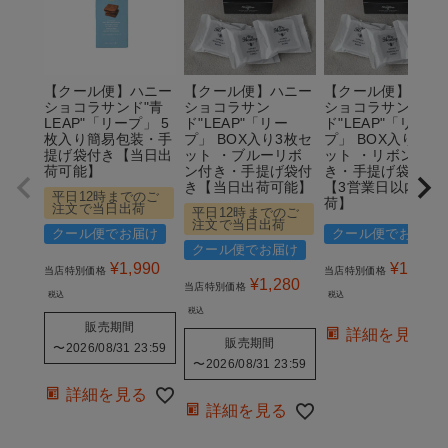
【クール便】ハニー
【クール便】ハニー
【クール便】ハニ
ショコラサンド"青
ショコラサン
ショコラサン
LEAP"「リープ」 5
ド"LEAP"「リー
ド"LEAP"「リー
枚入り簡易包装・手
プ」 BOX入り3枚セ
プ」 BOX入り3枚
提げ袋付き【当日出
ット ・ブルーリボ
ット ・リボン付
荷可能】
ン付き・手提げ袋付
き・手提げ袋付き
き【当日出荷可能】
【3営業日以内の出
平日12時までのご
荷】
注文で当日出荷
平日12時までのご
注文で当日出荷
クール便でお届け
クール便でお届け
クール便でお届け
¥
1,990
¥
1,280
当店特別価格
当店特別価格
¥
1,280
当店特別価格
税込
税込
税込
販売期間
詳細を見る
販売期間
〜
2026/08/31 23:59
〜
2026/08/31 23:59
詳細を見る
詳細を見る