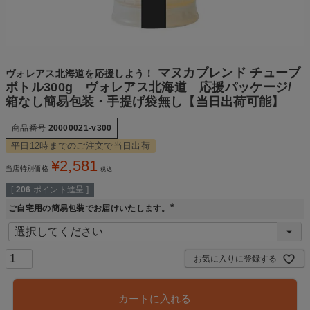
マヌカブレンド チューブ
ヴォレアス北海道を応援しよう！
ボトル300g ヴォレアス北海道 応援パッケージ/
箱なし簡易包装・手提げ袋無し【当日出荷可能】
商品番号
20000021-v300
平日12時までのご注文で当日出荷
¥
2,581
当店特別価格
税込
[
206
ポイント進呈 ]
ご自宅用の簡易包装でお届けいたします。
(
必
須
)
お気に入りに登録する
カートに入れる