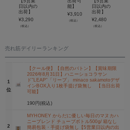
【5営業
出荷可
【5営業
（税込）
日以内の
能】
日以内の
出荷】
出荷】
¥
3,910
¥
3,290
¥
2,480
（税込）
（税込）
（税込）
売れ筋デイリーランキング
【クール便】【自然のバトン】【賞味期限
2026年8月31日】ハニーショコラサン
ド"LEAP"「リープ」 minaco sakamotoデザ
1
インBOX入り1枚手提げ袋無し 【当日出荷
位
可能】
190円
(税込)
MYHONEY からだに優しい毎日のマヌカハ
ニーブレンド チューブボトル500g/ 箱なし
2
簡易包装・手提げ袋無し【5営業日以内の出