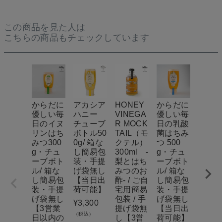
この商品を見た人は
こちらの商品もチェックしています
からだに
アカシア
HONEY
からだに
【MY
優しい毎
ハニー
VINEGA
優しい毎
NEY 
日のイヌ
チューブ
R MOCK
日の乳酸
E GA
リンはち
ボトル50
TAIL（モ
菌はちみ
EN】
みつ300
0g/ 箱な
クテル）
つ 500
粋国
g・チュ
し簡易包
300ml -
g・チュ
ちみ
ーブボト
装・手提
梨とはち
ーブボト
選べる
ル/ 箱な
げ袋無し
みつのお
ル/ 箱な
種の
し簡易包
【当日出
酢- / ご自
し簡易包
源/ 箱
装・手提
荷可能】
宅用簡易
装・手提
し簡
げ袋無し
包装 / 手
げ袋無し
装・
¥
3,300
【3営業
提げ袋無
【当日出
げ袋
（税込）
日以内の
し【3営
荷可能】
（セ