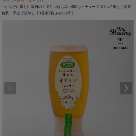
HOME
商品一覧
食品
からだに優しい毎日のイヌリンはちみつ500g・チューブボトル/ 箱なし簡易
包装・手提げ袋無し【3営業日以内の出荷】