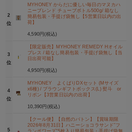
MYHONEY からだに優しい毎日のマヌカハ
ニーブレンド チューブボトル500g/ 箱なし
2
簡易包装・手提げ袋無し【5営業日以内の出
荷】
位
4,590円
(税込)
【限定販売】MYHONEY REMEDY Hオイル
ブレス / 箱なし簡易包装・手提げ袋無し【当
3
日出荷可能】
位
4,950円
(税込)
MYHONEY よくばりDXセット (Mサイズ
x6種) / ブラウンギフトボックス(L) 熨斗 or
4
リボン【3営業日以内の出荷】
位
10,390円
(税込)
【クール便】【自然のバトン】【賞味期限
2026年8月31日】ハニーショコラサンド"フ
5
ランボワーズ”5枚入り簡易包装・手提げ袋無