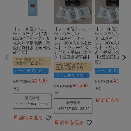
【クール便】ハニー
【クール便】ハニー
【クール便】ハニ
ショコラサンド"青
ショコラサン
ショコラサン
LEAP"「リープ」 5
ド"LEAP"「リー
ド"LEAP"「リー
枚入り簡易包装・手
プ」 BOX入り3枚セ
プ」 BOX入り3枚
提げ袋付き【当日出
ット ・ブルーリボ
ット ・リボン付
荷可能】
ン付き・手提げ袋付
き・手提げ袋付き
き【当日出荷可能】
【3営業日以内の出
平日12時までのご
荷】
注文で当日出荷
平日12時までのご
注文で当日出荷
クール便でお届け
クール便でお届け
クール便でお届け
¥
1,990
¥
1,280
当店特別価格
当店特別価格
¥
1,280
当店特別価格
税込
税込
税込
販売期間
詳細を見る
販売期間
〜
2026/08/31 23:59
〜
2026/08/31 23:59
詳細を見る
詳細を見る