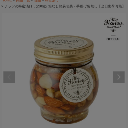
HOME
商品一覧
食品
蜂蜜漬け
ナッツの蜂蜜漬け L(200g)/ 箱なし簡易包装・手提げ袋無し【当日出荷可能】