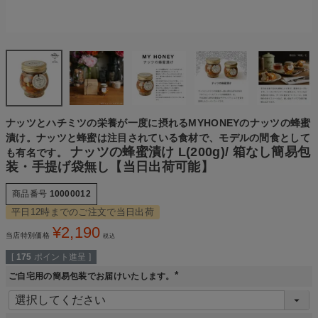
ナッツとハチミツの栄養が一度に摂れるMYHONEYのナッツの蜂蜜
漬け。ナッツと蜂蜜は注目されている食材で、モデルの間食として
ナッツの蜂蜜漬け L(200g)/ 箱なし簡易包
も有名です。
装・手提げ袋無し【当日出荷可能】
商品番号
10000012
平日12時までのご注文で当日出荷
¥
2,190
当店特別価格
税込
[
175
ポイント進呈 ]
ご自宅用の簡易包装でお届けいたします。
(
必
須
)