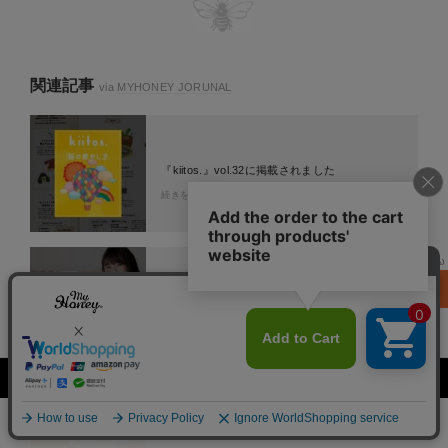
関連記事
via
MYHONEY JORUNAL
『kiitos.』vol.32に掲載されました
続きを読む
¥ 2,190
(税込)
カートに
西野未姫さまのブログでナッツの蜂蜜漬けが紹
入れる
介されました
続きを読む
ピックアップアイテム！
詳細
メニュー
商品一覧
HOME
カート
ランキング
8.6(木)更新
ハンガリー産の蜂蜜はなぜ安全で美味しいの？