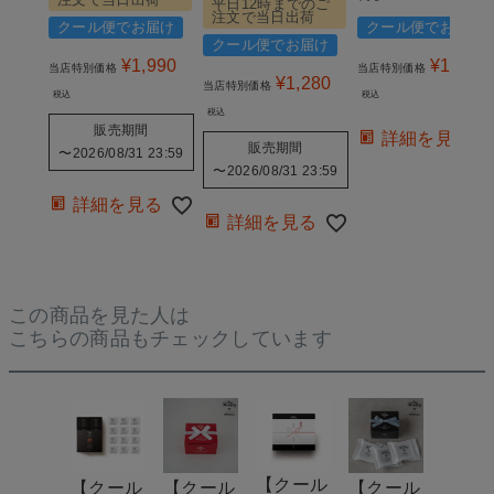
平日12時までのご
注文で当日出荷
クール便でお届け
クール便でお届け
クール便でお届け
¥
1,990
¥
1,280
当店特別価格
当店特別価格
¥
1,280
当店特別価格
税込
税込
税込
販売期間
詳細を見る
販売期間
〜
2026/08/31 23:59
〜
2026/08/31 23:59
詳細を見る
詳細を見る
この商品を見た人は
こちらの商品もチェックしています
【クール
【クール
【クール
【クール
【ク