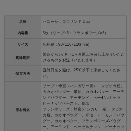
ハニーショコラサンド Duo
名称
6枚（リープ×3・フランボワーズ×3）
内容量
化粧箱：90×110×110(mm)
サイズ
製造から3ヶ月（1ヶ月以上お召し上がりいただ
賞味期限
けるものをお送りいたします）
直射日光を避け、25℃以下で保存してくださ
保存方法
い。
リープ：蜂蜜（ハンガリー産）、タピオカ粉、
カカオパウダー、米油、カカオバター、アーモ
ンドパウダー、アーモンド、ヘーゼルナッツ、
ピーナッツペースト、食塩
フランボワーズ：蜂蜜(ハンガリー産)、タピオ
原材料名
カ粉、カカオパウダー、米油、アーモンドパウ
ダー、カカオバター、フランボワーズパウダ
ー、アーモンド、ヘーゼルナッツ、ピーナッツ