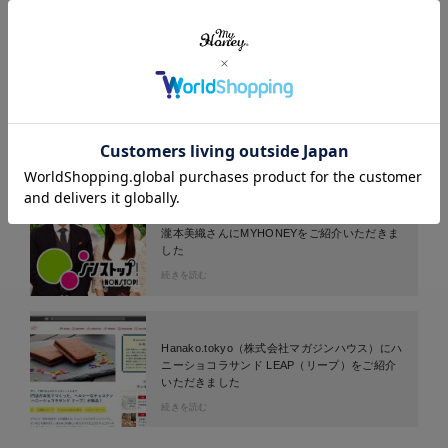
神崎恵さまのInstagramにてご紹介いただきま
した
続きを読む
ノンストップ！NONSTOP!（フジテレビ）にて
瀧本美織さんにMYHONEYをご紹介いただきま
した
続きを読む
Hanako.tokyo（株式会社マガジンハウス）にハ
ニーショコラサンド LEAP（リープ）をご紹介
いただきました
続きを読む