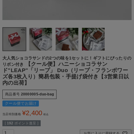
大人気ショコラサンドの2つの味を1セットに！ギフトにぴったりの
【クール便】ハニーショコラサン
リボン付き
ド"LEAP"「リープ」 Duo（リープ・フランボワー
ズ各3枚入り）簡易包装・手提げ袋付き【3営業日以
内の出荷】
商品番号
20000005-duo-bag
クール便でお届け
¥
2,400
当店特別価格
税込
[
192
ポイント進呈 ]
お気に入りに登録する