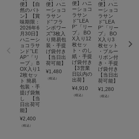
便】ハニ
便】【自
便】ハニ
便】ハニ
便】
ーショコ
然のバト
ーショコ
ーショコ
とめ
ラサン
ン】【賞
ラサン
ラサン
届け
ド"LEA
味期限：
ド"フラ
ド"LEA
ハニ
P"「リー
2026年6
ンボワー
P"「リー
ョコ
プ」 BO
月30日】
ズ”3枚入
プ」 BO
ンド"L
X入り12
ハニーシ
り簡易包
X入り3
AP"
枚セッ
ョコラサ
装・手提
枚セット
ープ」
ト・のし
ンド"LE
げ袋付き
・ブルー
0枚入
紙・手提
AP"「リ
【当日出
リボン付
【7営
げ袋付き
ープ」 B
荷可能】
き・手提
日以
【3営業
OX入り1
げ袋付き
出荷
¥
1,480
日以内の
2枚セッ
【当日出
¥
10,8
（税込）
出荷】
ト 簡易
荷可能】
（税込）
包装・手
¥
4,910
¥
1,280
提げ袋無
（税込）
（税込）
し 【当
日出荷可
能】
¥
2,400
（税込）