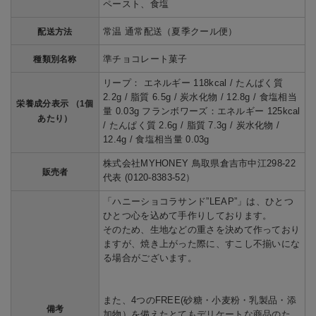
ペースト、食塩
常温 通常配送（夏季クール便）
配送方法
準チョコレート菓子
種類別名称
リープ： エネルギー 118kcal / たんぱく質
2.2g / 脂質 6.5g / 炭水化物 / 12.8g / 食塩相当
栄養成分表示 （1個
量 0.03g フランボワーズ：エネルギー 125kcal
あたり）
/ たんぱく質 2.6g / 脂質 7.3g / 炭水化物 /
12.4g / 食塩相当量 0.03g
株式会社MYHONEY 鳥取県倉吉市中江298-22
販売者
代表 (0120-8383-52）
「ハニーショコラサンド”LEAP”」は、ひとつ
ひとつ心を込めて手作りしております。
そのため、生地などの重さを決めて作っており
ますが、焼き上がった際に、すこし不揃いにな
る場合がございます。
また、4つのFREE(砂糖・小麦粉・乳製品・添
備考
加物）を備えたとてもデリケートな商品のた