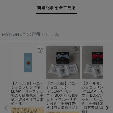
関連記事を全て見る
MYHONEY の定番アイテム
【クール便】ハニー
【クール便】ハニー
【クール便】ハニ
ショコラサンド"青
ショコラサン
ショコラサン
LEAP"「リープ」 5
ド"LEAP"「リー
ド"LEAP"「リー
枚入り簡易包装・手
プ」 BOX入り3枚セ
プ」 BOX入り3枚
提げ袋付き【当日出
ット ・ブルーリボ
ット ・リボン付
荷可能】
ン付き・手提げ袋付
き・手提げ袋付き
き【当日出荷可能】
【3営業日以内の出
平日12時までのご
荷】
注文で当日出荷