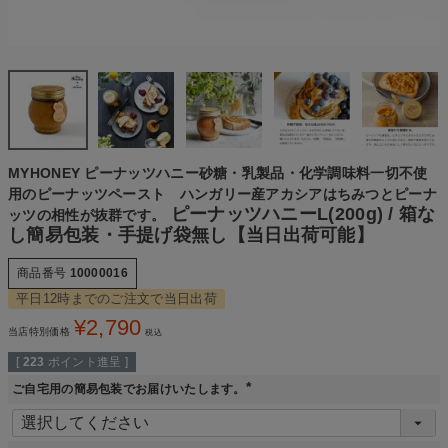
MYHONEY ピーナッツハニー砂糖・乳製品・化学調味料一切不使
用のピーナッツペースト ハンガリー産アカシアはちみつとピーナ
ピーナッツハニーL(200g) / 箱な
ッツの相性が抜群です。
し簡易包装・手提げ袋無し【当日出荷可能】
商品番号
10000016
平日12時までのご注文で当日出荷
¥
2,790
当店特別価格
税込
[
223
ポイント進呈 ]
ご自宅用の簡易包装でお届けいたします。
(
必
須
)