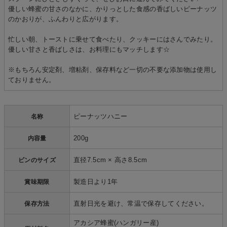
優しい蜂蜜の甘さのなかに、かりっとした食感の香ばしいピーナッツ
のかおりが、ふんわりと広がります。
忙しい朝、トーストに乗せて食べたり、クッキーにはさんでみたり。
優しい甘さと香ばしさは、お料理にもマッチします☆
※もちろん安定剤、増粘剤、保存料など一切の不要な添加物は使用し
ておりません。
ピーナッツハニー
名称
200g
内容量
直径7.5cm × 高さ8.5cm
ビンのサイズ
製造日より1年
賞味期限
直射日光を避け、常温で保存してください。
保存方法
アカシア蜂蜜(ハンガリー産)