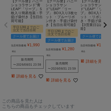
【クール便】ハニー
【クール便】ハニー
【クール便】ハニ
ショコラサンド"青
ショコラサン
ショコラサン
LEAP"「リープ」 5
ド"LEAP"「リー
ド"LEAP"「リー
枚入り簡易包装・手
プ」 BOX入り3枚セ
プ」 BOX入り3枚
提げ袋付き【当日出
ット ・ブルーリボ
ット ・リボン付
荷可能】
ン付き・手提げ袋付
き・手提げ袋付き
き【当日出荷可能】
【3営業日以内の出
平日12時までのご
荷】
注文で当日出荷
平日12時までのご
注文で当日出荷
クール便でお届け
クール便でお届け
クール便でお届け
¥
1,990
¥
1,280
当店特別価格
当店特別価格
¥
1,280
当店特別価格
税込
税込
税込
販売期間
詳細を見る
販売期間
〜
2026/08/31 23:59
〜
2026/08/31 23:59
詳細を見る
詳細を見る
この商品を見た人は
こちらの商品もチェックしています