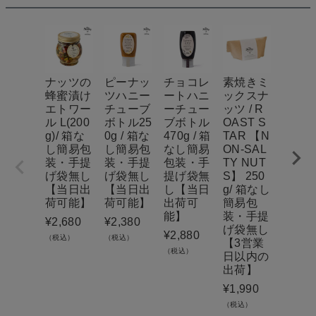
ナッツの
ピーナッ
チョコレ
素焼きミ
アカ
蜂蜜漬け
ツハニー
ートハニ
ックスナ
ハニー
エトワー
チューブ
ーチュー
ッツ / R
(200g)
ル L(200
ボトル25
ブボトル
OAST S
箱な
g)/ 箱な
0g / 箱な
470g / 箱
TAR 【N
易包
し簡易包
し簡易包
なし簡易
ON-SAL
手提
装・手提
装・手提
包装・手
TY NUT
無し
げ袋無し
げ袋無し
提げ袋無
S】 250
日出
【当日出
【当日出
し【当日
g/ 箱なし
能】
荷可能】
荷可能】
出荷可
簡易包
¥
2,29
能】
装・手提
¥
2,680
¥
2,380
（税込）
げ袋無し
¥
2,880
（税込）
（税込）
【3営業
（税込）
日以内の
出荷】
¥
1,990
（税込）