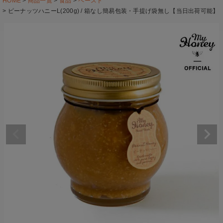
HOME
商品一覧
食品
ペースト
ピーナッツハニーL(200g) / 箱なし簡易包装・手提げ袋無し【当日出荷可能】