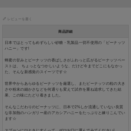
レビューを書く
商品詳細
日本ではとってもめずらしい砂糖・乳製品一切不使用の「ピーナッツ
ハニー」です!
蜂蜜の甘みとピーナッツの香ばしさがふわっと広がるピーナッツペー
ストは、 ちょっとなつかしいような、だけど今までどこにもなかっ
た、そんな新感覚のスイーツです☆
世界中からあらゆるピーナッツを厳選し、またピーナッツの粒の大き
さや粉末の細かさなどを何通りも変えて試作を重ね追求してきた結
果、この味にたどり着きました。
そんなこだわりのピーナッツに、日本で2%しか流通していない良質
な非加熱のハンガリー産のアカシアハニーをたっぷりと練りこんでい
ます☆
スプーンにひとさじすくって、ぜひお口に運んでみてください!