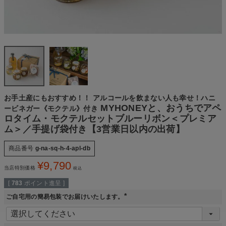
お手土産にもおすすめ！！ アルコールを飲まない人も幸せ！ハニ
MYHONEYと、おうちでアペ
ービネガー《モクテル》付き
ロタイム・モクテルセットブルーリボン＜プレミア
ム＞／手提げ袋付き【3営業日以内の出荷】
商品番号
g-na-sq-h-4-apl-db
¥
9,790
当店特別価格
税込
[
783
ポイント進呈 ]
ご自宅用の簡易包装でお届けいたします。
(
必
須
)