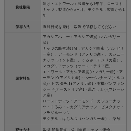
漬け・エトワール：製造から1年半、ロースト
賞味期限
ナッツ：製造から5ヶ月、モクテル：製造から1
年
直射日光を避け、常温で保存してください
保存方法
アカシアハニー：アカシア蜂蜜（ハンガリー
産）
ナッツの蜂蜜漬けM：アカシア蜂蜜（ハンガリ
ー産）、アーモンド（アメリカ産）、カシュー
ナッツ（インド産）、くるみ（アメリカ産）、
マカダミアナッツ（オーストラリア産）
エトワール：アカシア蜂蜜(ハンガリー産)・ア
ーモンド(アメリカ産)・ヘーゼルナッツ(トルコ
原材料名
産)・ピスタチオ(アメリカ産)・有機パンプキン
シード(オーストリア産)・黒こしょう(マレーシ
ア産)
ローストナッツ：アーモンド・カシューナッ
ツ・くるみ・マカダミアナッツ・ピスタチオ・
ブラジルナッツ
モクテル：はちみつ（ハンガリー産）、梨酢
常温 通常配送（佐川急便・ヤマト運輸）
配送方法