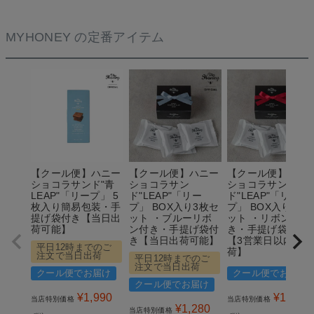
MYHONEY の定番アイテム
【クール便】ハニー
【クール便】ハニー
【クール便】ハニ
ショコラサンド"青
ショコラサン
ショコラサン
LEAP"「リープ」 5
ド"LEAP"「リー
ド"LEAP"「リー
枚入り簡易包装・手
プ」 BOX入り3枚セ
プ」 BOX入り3枚
提げ袋付き【当日出
ット ・ブルーリボ
ット ・リボン付
荷可能】
ン付き・手提げ袋付
き・手提げ袋付き
き【当日出荷可能】
【3営業日以内の出
平日12時までのご
荷】
注文で当日出荷
平日12時までのご
注文で当日出荷
クール便でお届け
クール便でお届け
クール便でお届け
¥
1,990
¥
1,280
当店特別価格
当店特別価格
¥
1,280
当店特別価格