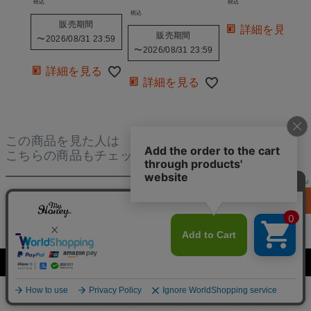
税込
税込
税込
販売期間
詳細を見る
販売期間
〜
2026/08/31 23:59
〜
2026/08/31 23:59
詳細を見る
詳細を見る
この商品を見た人は
こちらの商品もチェックしています
¥ 9,790
(税込)
カートに
入れる
母の日ギ
ナッツの
MYHON
MYHON
MYH
ピックアップアイテム！
詳細
フトMY
蜂蜜漬け
EYと、
EYと、
EY 
HONEY
L(200g)
おうちで
おうちで
ヌカ
オリジナ
&アカシ
アペロタ
アペロタ
ンド
メニュー
商品一覧
HOME
カート
ランキング
8.6(木)更新
ルパッケ
ア蜂蜜チ
イムブル
イム・モ
ト (M