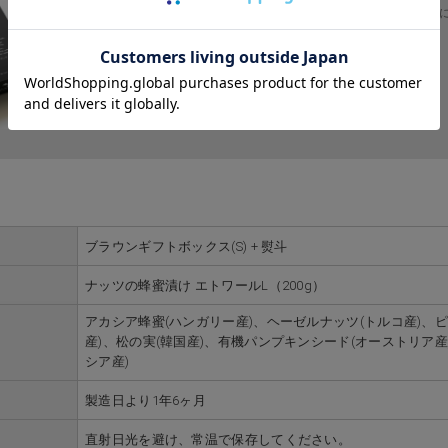
身体に負担の少ない、罪悪感のないおやつを、自分と、大切な人
ブラウンギフトボックス(S) + 熨斗
ナッツの蜂蜜漬け エトワールL（200g）
アカシア蜂蜜(ハンガリー産)、ヘーゼルナッツ(トルコ産)、
産)、松の実(韓国産)、有機パンプキンシード(オーストリア産
シア産)
製造日より1年6ヶ月
直射日光を避け、常温で保存してください。