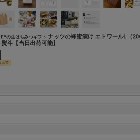
ナッツの蜂蜜漬け エトワールL（200
NEYの生はちみつギフト
 + 熨斗【当日出荷可能】
日出荷