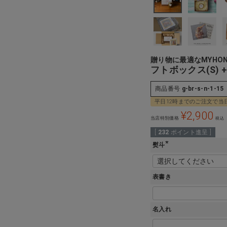
贈り物に最適なMYHO
フトボックス(S)
商品番号
g-br-s-n-1-15
平日12時までのご注文で当
¥
2,900
当店特別価格
税込
[
232
ポイント進呈 ]
熨斗
(
必
須
)
表書き
名入れ