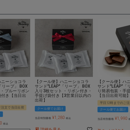
ハニーショコラ
【クール便】ハニーショコラ
【クール便】ハ
「リープ」 BOX
サンド"LEAP"「リープ」 BOX
サンド"LEAP"「
 ・ブルーリボン
入り3枚セット ・リボン付き・
り簡易包装・手
袋付き【当日出
手提げ袋付き【3営業日以内の
【当日出荷可能
出荷】
平日12時までのご
ご注文で当日出荷
クール便でお届け
クール便でお届け
け
¥
1,280
¥
1,990
当店特別価格
税込
当店特別価格
80
税込
詳細を見る