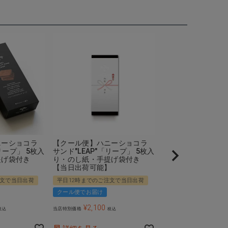
ニーショコラ
【クール便】ハニーショコラ
【クール便】ハニ
リープ」 5枚入
サンド"LEAP"「リープ」 5枚入
サンド"LEAP"「リ
提げ袋付き
り・のし紙・手提げ袋付き
り・MYHONEYリ
】
【当日出荷可能】
提げ袋付き【当日
注文で当日出荷
平日12時までのご注文で当日出荷
平日12時までのご注文
クール便でお届け
クール便でお届け
¥
2,100
¥
2,100
当店特別価格
当店特別価格
税込
税込
税込