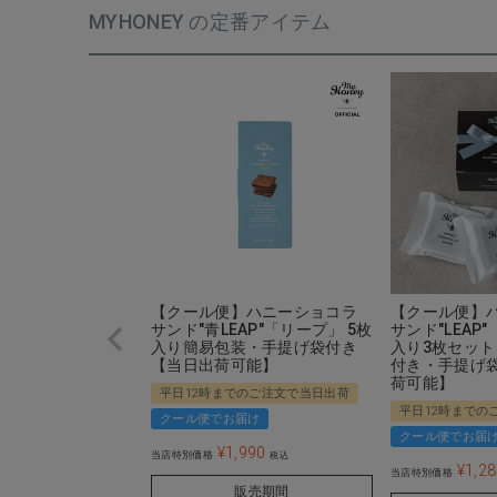
MYHONEY の定番アイテム
【クール便】ハニーショコラ
【クール便】
サンド"青LEAP"「リープ」 5枚
サンド"LEAP"
入り簡易包装・手提げ袋付き
入り3枚セット
【当日出荷可能】
付き・手提げ
荷可能】
平日12時までのご注文で当日出荷
平日12時までの
クール便でお届け
クール便でお届
¥
1,990
当店特別価格
税込
¥
1,2
当店特別価格
販売期間