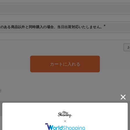
必
須
示のある商品以外と同時購入の場合、当日出荷対応いたしません。
(
必
須
)
カートに入れる
せ
砂糖不使用のショコラサンド
2時間で1,500枚 完売