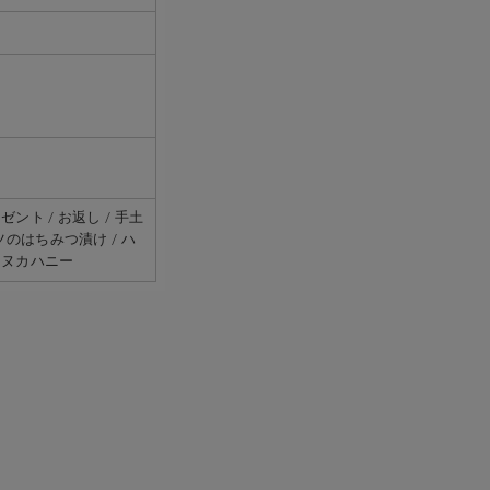
レゼント / お返し / 手土
ッツのはちみつ漬け / ハ
/ マヌカハニー