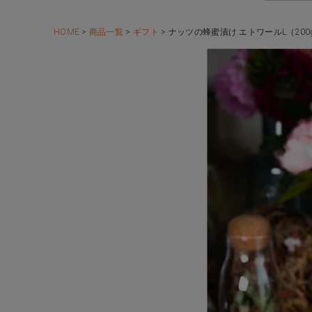
HOME
商品一覧
ギフト
ナッツの蜂蜜漬け エトワールL（200g