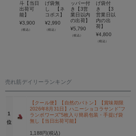
斗【当日
げ袋無
ッパー付
げ袋付
げ袋
出荷可
し 【ネ
き【3営
き 【3
（セ
能】
コポス】
業日以内
営業日以
のみ
の出荷】
内の出
り・
¥
3,900
¥
2,990
荷】
げ袋
¥
5,790
（税込）
（税込）
り）
¥
4,800
（税込）
日出
（税込）
能】
¥
1,99
（税込）
売れ筋デイリーランキング
【クール便】【自然のバトン】【賞味期限
2026年8月31日】ハニーショコラサンド"フ
1
ランボワーズ”5枚入り簡易包装・手提げ袋
無し【当日出荷可能】
位
1,188円
(税込)