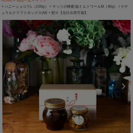
HOME
商品一覧
ギフト
ハニーショコラL（200g） + ナッツの蜂蜜漬け エトワールM（90g） / ナチ
ュラルクラフトボックス(M) + 熨斗【当日出荷可能】