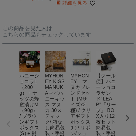
詳細を見る
この商品を見た人は
こちらの商品もチェックしています
ハニーシ
MYHON
MYHON
【クール
【MY
ョコラL
EY KISS
EY マ
便】ハニ
NEY 
（200
MANUK
ヌカブレ
ーショコ
E GA
g） + ナ
Aマイハ
ンドセッ
ラサン
EN】
ッツの蜂
ニーキッ
ト (Mサ
ド"LEA
粋国
蜜漬けM
ス マヌ
イズx3
P"「リー
ちみ
（90g）
カ 30ス
種) / クリ
プ」 BO
選べる
/ ブラウ
ティッ
アギフト
X入り12
種の
ンギフト
ク/ 箱な
ボックス
枚セット
源/ 箱
ボックス
し簡易包
(L) / リボ
簡易包
し簡
(S) + 熨
装・手提
ン/ショ
装・手提
装・