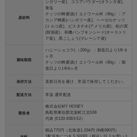
ンガリー産)、ココアパウダー(オランダ産)、
食塩
ナッツの蜂蜜漬け エトワールM（90g）：ア
原材料
カシア蜂蜜(ハンガリー産)、ヘーゼルナッツ
(トルコ産)、ピスタチオ(アメリカ産)、松の実
(韓国産)、有機パンプキンシード(オーストリ
ア産)、黒こしょう(マレーシア産)
ハニーショコラL（200g）：製造日より1年６
ヶ月
賞味期限
ナッツの蜂蜜漬け エトワールM（90g）：製
造日より1年6ヶ月
直射日光を避け、常温で保存してください。
保存方法
常温 通常配送
配送方法
株式会社MY HONEY
鳥取県東伯郡北栄町江北508
製造者
代表 (0120-8383-52）
税込770円（北海道1,034円 沖縄990円）
1配送先につき 5,500円（税込）以上お買い上
送料