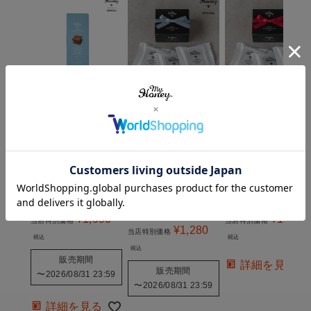
【クール便】ハニー
【クール便】ハニー
【クール便】ハニ
ショコラサンド"青
ショコラサン
ショコラサン
LEAP"「リープ」 5
ド"LEAP"「リー
ド"LEAP"「リー
枚入り簡易包装・手
プ」 BOX入り3枚セ
プ」 BOX入り3枚
提げ袋付き【当日出
ット ・ブルーリボ
ット ・リボン付
荷可能】
ン付き・手提げ袋付
き・手提げ袋付き
き【当日出荷可能】
【3営業日以内の出
平日12時までのご
荷】
注文で当日出荷
平日12時までのご
注文で当日出荷
クール便でお届け
クール便でお届け
クール便でお届け
¥
1,990
¥
1,280
当店特別価格
当店特別価格
¥
1,280
当店特別価格
税込
税込
税込
販売期間
詳細を見る
販売期間
〜
2026/08/31 23:59
〜
2026/08/31 23:59
詳細を見る