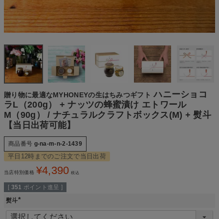
ハニーショコ
贈り物に最適なMYHONEYの生はちみつギフト
ラL（200g） + ナッツの蜂蜜漬け エトワール
M（90g） / ナチュラルクラフトボックス(M) + 熨斗
【当日出荷可能】
商品番号
g-na-m-n-2-1439
平日12時までのご注文で当日出荷
¥
4,390
当店特別価格
税込
[
351
ポイント進呈 ]
熨斗
(
必
須